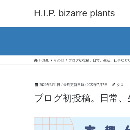
コ
ナ
ン
ビ
H.I.P. bizarre plants
テ
ゲ
ン
ー
ツ
シ
へ
ョ
ス
ン
キ
に
ッ
移
HOME
その他
ブログ初投稿。日常、生活、仕事など
プ
動
2022年3月1日
/ 最終更新日時 :
2022年7月7日
タロ
ブログ初投稿。日常、